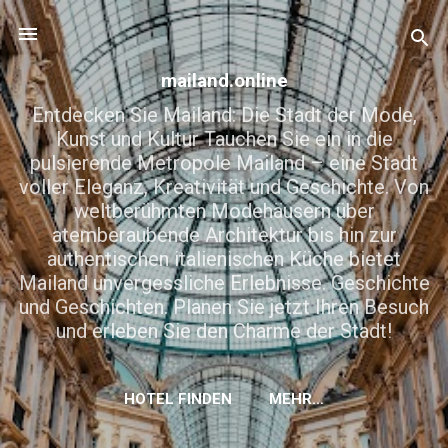
Direkt zum Hauptbereich
mailand.online
Entdecken Sie Mailand: Die Stadt der Mode,
Kunst und Kultur Tauchen Sie ein in die
pulsierende Metropole Mailand – eine Stadt
voller Eleganz, Kreativität und Geschichte. Von
weltberühmten Modehäusern über
atemberaubende Architektur bis hin zur
authentischen italienischen Küche bietet
Mailand unvergessliche Erlebnisse. Geschichte
und Geschichten. Planen Sie jetzt Ihren Besuch
und erleben Sie den Charme der Stadt!
HOTEL FINDEN
MEHR…