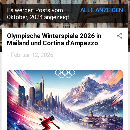
Es werden Posts vom
ALLE ANZEIGEN
P
Oktober, 2024 angezeigt.
o
s
Olympische Winterspiele 2026 in
Mailand und Cortina d’Ampezzo
t
-
Februar 12, 2026
s