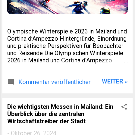
Olympische Winterspiele 2026 in Mailand und
Cortina d’Ampezzo Hintergründe, Einordnung
und praktische Perspektiven für Beobachter
und Reisende Die Olympischen Winterspiele
2026 in Mailand und Cortina d’Ampezzo
markieren eine kleine Zäsur in der Geschichte
des Wintersports. Nicht nur, weil Italien nach
WEITER »
Turin 2006 erneut Gastgeber ist. Sondern
Kommentar veröffentlichen
auch, weil dieses Ereignis räumlich verteilt,
infrastrukturell neu gedacht und
wirtschaftlich eng mit regionaler Entwicklung
Die wichtigsten Messen in Mailand: Ein
verzahnt wurde. Für viele Leser eines
Überblick über die zentralen
spezialisierten Blogs zu Sport, Reisen oder
Wirtschaftstreiber der Stadt
europäischer Regionalentwicklung sind genau
diese Aspekte interessanter als
-
Oktober 26, 2024