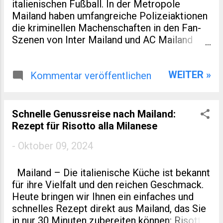
verschiedenen Ländern und mehr als 40.000
italienischen Fußball. In der Metropole
Besuchern aus aller Welt ist die Messe ein
Mailand haben umfangreiche Polizeiaktionen
wahres Spektakel für Händler, Designer und
die kriminellen Machenschaften in den Fan-
Hersteller. Die Vielseitigkeit des Angebots
Szenen von Inter Mailand und AC Mailand
ist atemberaubend: von Luxusmarken über
aufgedeckt. Mehrere Anhänger beider
nachhaltige Schuhlabels bis hin zu
Vereine, die sich sportlich spinnefeind
technischen Innovationen in der
WEITER »
gegenüberstehen, wurden festgenommen –
Kommentar veröffentlichen
Schuhproduktion. Jede Ausgabe der Messe
der Vorwurf: organisierte Kriminalität, die mit
bietet...
Mafia-ähnlichen Methoden betrieben wird.
Kriminelle Geschäfte rund um Tickets Im
Schnelle Genussreise nach Mailand:
Zentrum der Ermittlungen steht der illegale
Rezept für Risotto alla Milanese
Verkauf von Eintrittskarten. Die Polizei
-
Oktober 09, 2024
ermittelte, dass führende Mitglieder der
Ultra-Gruppierungen beider Vereine in die
lukrativen Schwarzmarkthandel von Tickets
Mailand – Die italienische Küche ist bekannt
involviert sind. Durch abgehörte Telefonate
für ihre Vielfalt und den reichen Geschmack.
wurde klar, dass es nicht nur um kleine Deals
Heute bringen wir Ihnen ein einfaches und
ging, sondern um organisierte Verbrechen,
schnelles Rezept direkt aus Mailand, das Sie
bei denen möglicherweise auch Funktionäre
in nur 30 Minuten zubereiten können: Risotto