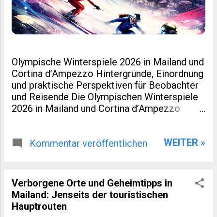
Olympische Winterspiele 2026 in Mailand und
Cortina d’Ampezzo Hintergründe, Einordnung
und praktische Perspektiven für Beobachter
und Reisende Die Olympischen Winterspiele
2026 in Mailand und Cortina d’Ampezzo
markieren eine kleine Zäsur in der Geschichte
des Wintersports. Nicht nur, weil Italien nach
WEITER »
Turin 2006 erneut Gastgeber ist. Sondern
Kommentar veröffentlichen
auch, weil dieses Ereignis räumlich verteilt,
infrastrukturell neu gedacht und
wirtschaftlich eng mit regionaler Entwicklung
Verborgene Orte und Geheimtipps in
verzahnt wurde. Für viele Leser eines
Mailand: Jenseits der touristischen
spezialisierten Blogs zu Sport, Reisen oder
Hauptrouten
europäischer Regionalentwicklung sind genau