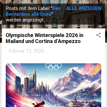
Posts mit dem Label "
San
ALLE ANZEIGEN
P
Bernardino alle Ossa
"
werden angezeigt.
o
s
Olympische Winterspiele 2026 in
t
Mailand und Cortina d’Ampezzo
s
-
Februar 12, 2026