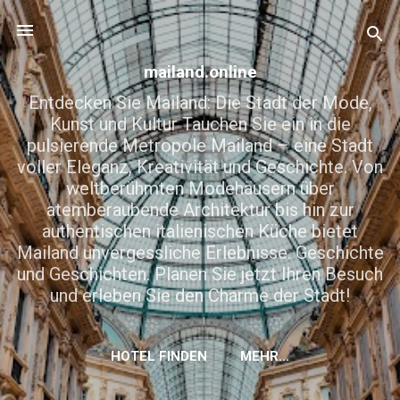
Direkt zum Hauptbereich
mailand.online
Entdecken Sie Mailand: Die Stadt der Mode,
Kunst und Kultur Tauchen Sie ein in die
pulsierende Metropole Mailand – eine Stadt
voller Eleganz, Kreativität und Geschichte. Von
weltberühmten Modehäusern über
atemberaubende Architektur bis hin zur
authentischen italienischen Küche bietet
Mailand unvergessliche Erlebnisse. Geschichte
und Geschichten. Planen Sie jetzt Ihren Besuch
und erleben Sie den Charme der Stadt!
HOTEL FINDEN
MEHR…