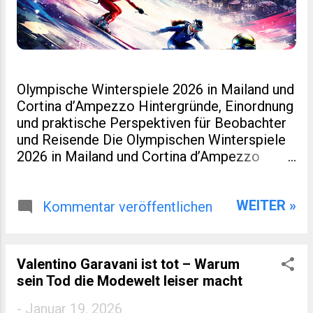
Olympische Winterspiele 2026 in Mailand und
Cortina d’Ampezzo Hintergründe, Einordnung
und praktische Perspektiven für Beobachter
und Reisende Die Olympischen Winterspiele
2026 in Mailand und Cortina d’Ampezzo
markieren eine kleine Zäsur in der Geschichte
des Wintersports. Nicht nur, weil Italien nach
WEITER »
Turin 2006 erneut Gastgeber ist. Sondern
Kommentar veröffentlichen
auch, weil dieses Ereignis räumlich verteilt,
infrastrukturell neu gedacht und
wirtschaftlich eng mit regionaler Entwicklung
Valentino Garavani ist tot – Warum
verzahnt wurde. Für viele Leser eines
sein Tod die Modewelt leiser macht
spezialisierten Blogs zu Sport, Reisen oder
europäischer Regionalentwicklung sind genau
-
Januar 19, 2026