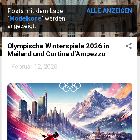
Posts mit dem Label
ALLE ANZEIGEN
P
"
Modeikone
" werden
angezeigt.
o
s
Olympische Winterspiele 2026 in
t
Mailand und Cortina d’Ampezzo
s
-
Februar 12, 2026