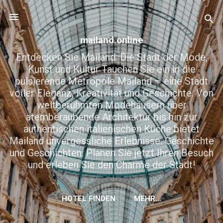
Direkt zum Hauptbereich
mailand.online
Entdecken Sie Mailand: Die Stadt der Mode,
Kunst und Kultur Tauchen Sie ein in die
pulsierende Metropole Mailand – eine Stadt
voller Eleganz, Kreativität und Geschichte. Von
weltberühmten Modehäusern über
atemberaubende Architektur bis hin zur
authentischen italienischen Küche bietet
Mailand unvergessliche Erlebnisse. Geschichte
und Geschichten. Planen Sie jetzt Ihren Besuch
und erleben Sie den Charme der Stadt!
HOTEL FINDEN
MEHR…