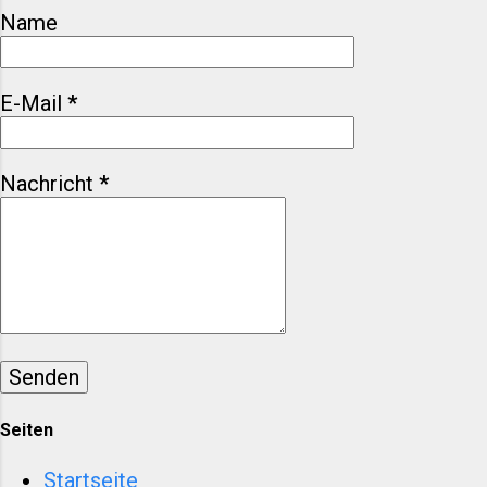
zurück, sondern fragt, was bleibt
Name
– für die Branche, für Marken, für
Menschen, die Mode nicht als
schnellen Konsum begreifen.
E-Mail
*
Valentino Garavani ist tot –
Warum sein Tod die Modewelt
leiser macht Valentino Garavani:
Nachricht
*
Eleganz als Haltung, nicht als
Trend Valentino Garavani wurde
1932 geboren und gründete sein
Modehaus 1960 in Rom. Schon
früh war klar: Er wollte nicht
provozieren, sondern
perfektionieren. Während andere
Designer mit Brüchen arbeiteten,
baute Valentino auf Kontinuität.
Se...
Seiten
Startseite