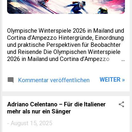
Olympische Winterspiele 2026 in Mailand und
Cortina d’Ampezzo Hintergründe, Einordnung
und praktische Perspektiven für Beobachter
und Reisende Die Olympischen Winterspiele
2026 in Mailand und Cortina d’Ampezzo
markieren eine kleine Zäsur in der Geschichte
des Wintersports. Nicht nur, weil Italien nach
WEITER »
Turin 2006 erneut Gastgeber ist. Sondern
Kommentar veröffentlichen
auch, weil dieses Ereignis räumlich verteilt,
infrastrukturell neu gedacht und
wirtschaftlich eng mit regionaler Entwicklung
Adriano Celentano – Für die Italiener
verzahnt wurde. Für viele Leser eines
mehr als nur ein Sänger
spezialisierten Blogs zu Sport, Reisen oder
europäischer Regionalentwicklung sind genau
-
August 15, 2025
diese Aspekte interessanter als