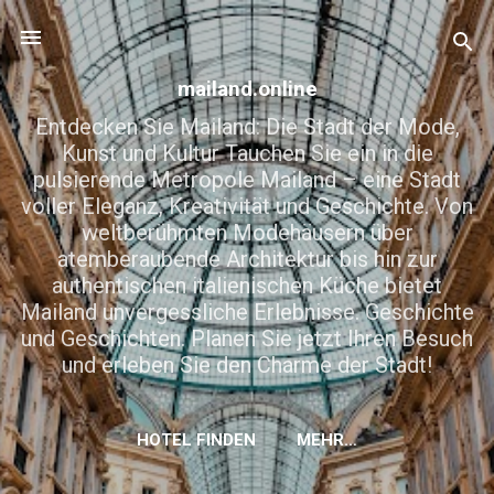
Direkt zum Hauptbereich
mailand.online
Entdecken Sie Mailand: Die Stadt der Mode,
Kunst und Kultur Tauchen Sie ein in die
pulsierende Metropole Mailand – eine Stadt
voller Eleganz, Kreativität und Geschichte. Von
weltberühmten Modehäusern über
atemberaubende Architektur bis hin zur
authentischen italienischen Küche bietet
Mailand unvergessliche Erlebnisse. Geschichte
und Geschichten. Planen Sie jetzt Ihren Besuch
und erleben Sie den Charme der Stadt!
HOTEL FINDEN
MEHR…