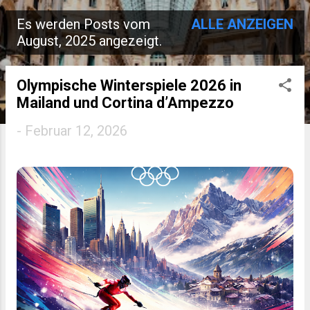
Es werden Posts vom
ALLE ANZEIGEN
P
August, 2025 angezeigt.
o
s
Olympische Winterspiele 2026 in
Mailand und Cortina d’Ampezzo
t
-
Februar 12, 2026
s