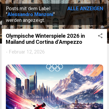
Posts mit dem Label
ALLE ANZEIGEN
P
"
Alessandro Manzoni
"
werden angezeigt.
o
s
Olympische Winterspiele 2026 in
t
Mailand und Cortina d’Ampezzo
s
-
Februar 12, 2026