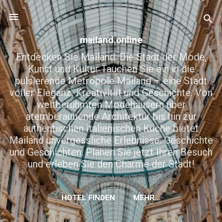
Direkt zum Hauptbereich
mailand.online
Entdecken Sie Mailand: Die Stadt der Mode,
Kunst und Kultur Tauchen Sie ein in die
pulsierende Metropole Mailand – eine Stadt
voller Eleganz, Kreativität und Geschichte. Von
weltberühmten Modehäusern über
atemberaubende Architektur bis hin zur
authentischen italienischen Küche bietet
Mailand unvergessliche Erlebnisse. Geschichte
und Geschichten. Planen Sie jetzt Ihren Besuch
und erleben Sie den Charme der Stadt!
HOTEL FINDEN
MEHR…