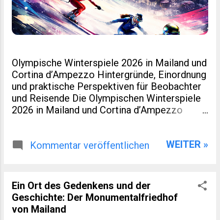
Olympische Winterspiele 2026 in Mailand und
Cortina d’Ampezzo Hintergründe, Einordnung
und praktische Perspektiven für Beobachter
und Reisende Die Olympischen Winterspiele
2026 in Mailand und Cortina d’Ampezzo
markieren eine kleine Zäsur in der Geschichte
des Wintersports. Nicht nur, weil Italien nach
WEITER »
Turin 2006 erneut Gastgeber ist. Sondern
Kommentar veröffentlichen
auch, weil dieses Ereignis räumlich verteilt,
infrastrukturell neu gedacht und
wirtschaftlich eng mit regionaler Entwicklung
Ein Ort des Gedenkens und der
verzahnt wurde. Für viele Leser eines
Geschichte: Der Monumentalfriedhof
spezialisierten Blogs zu Sport, Reisen oder
von Mailand
europäischer Regionalentwicklung sind genau