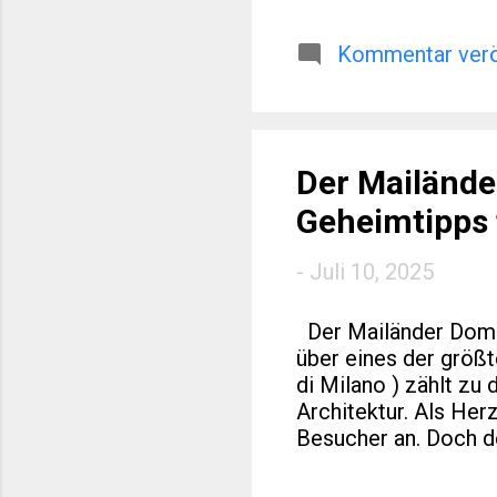
regionaler Entwicklu
Reisen oder europäi
Medaillenlisten. Dies
Kommentar verö
über die reine Sport
2026 das olympische
norditalienische Re
und weitere...
Der Mailände
Geheimtipps 
-
Juli 10, 2025
Der Mailänder Dom: 
über eines der größ
di Milano ) zählt zu
Architektur. Als Her
Besucher an. Doch de
Geschichte, archite
faszinierenden Studi