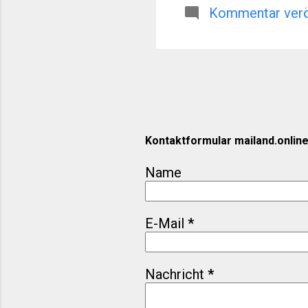
gleichermaßen. In di
Kommentar verö
architektonischen un
Tipps für Ihren näch
durch Jahrhunderte 
dem damaligen H...
Kontaktformular mailand.onlin
Name
E-Mail
*
Nachricht
*