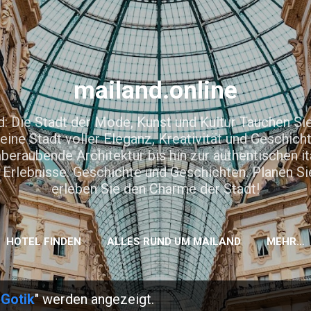
Direkt zum Hauptbereich
mailand.online
: Die Stadt der Mode, Kunst und Kultur Tauchen Sie 
ine Stadt voller Eleganz, Kreativität und Geschic
raubende Architektur bis hin zur authentischen it
Erlebnisse. Geschichte und Geschichten. Planen Si
erleben Sie den Charme der Stadt!
HOTEL FINDEN
ALLES RUND UM MAILAND
MEHR…
"
Gotik
" werden angezeigt.