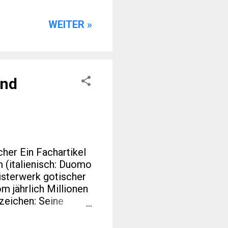
erten Blogs zu Sport,
 interessanter als
WEITER »
lick auf Zahlen, die
nn am 6. Februar
 über mehrere
d Cortina d’Ampezzo
und
her Ein Fachartikel
 (italienisch: Duomo
eisterwerk gotischer
m jährlich Millionen
zeichen: Seine
chen ihn zu einem
essierte