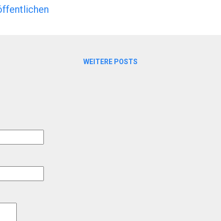
esem Artikel erhalten Sie nicht nur einen fundierten
ffentlichen
d historischen Hintergründe des Doms, sondern auc
sten Besuch. 1. Historischer Überblick 1.1 Die Anfä
Der Bau des Mailänder Doms begann 1386 unter Gia
WEITERE POSTS
e