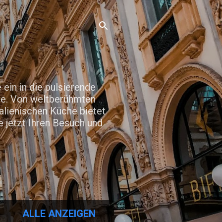
ein in die pulsierende
hte. Von weltberühmten
alienischen Küche bietet
e jetzt Ihren Besuch und
ALLE ANZEIGEN