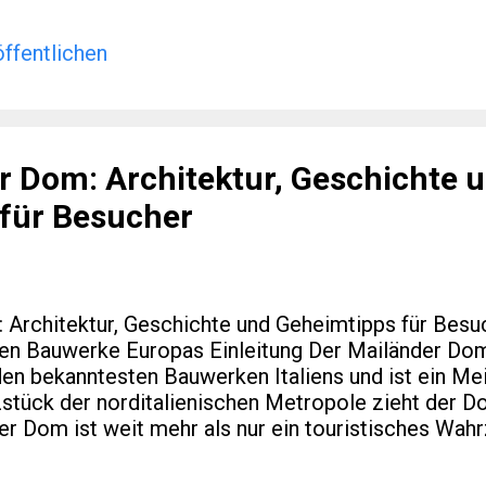
ng verzahnt wurde. Für viele Leser eines spezialisi
scher Regionalentwicklung sind genau diese Aspekte
er Artikel ordnet ein: historisch, praktisch und mit B
ffentlichen
romantik hinausgehen. Einleitung & Hintergrund We
 Feuer entzündet wird, verteilen sich Wettkämpfe
gionen. Mailand dient als urbanes Zentrum, währen
r Dom: Architektur, Geschichte 
für Besucher
Architektur, Geschichte und Geheimtipps für Besuc
ten Bauwerke Europas Einleitung Der Mailänder Dom
 den bekanntesten Bauwerken Italiens und ist ein M
zstück der norditalienischen Metropole zieht der Do
r Dom ist weit mehr als nur ein touristisches Wahr
ktonische Raffinesse und tiefgreifende Symbolik ma
enobjekt für Architekten, Historiker und Kulturinter