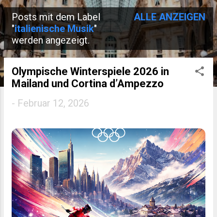
Posts mit dem Label
ALLE ANZEIGEN
P
"
italienische Musik
"
werden angezeigt.
o
s
Olympische Winterspiele 2026 in
t
Mailand und Cortina d’Ampezzo
s
-
Februar 12, 2026