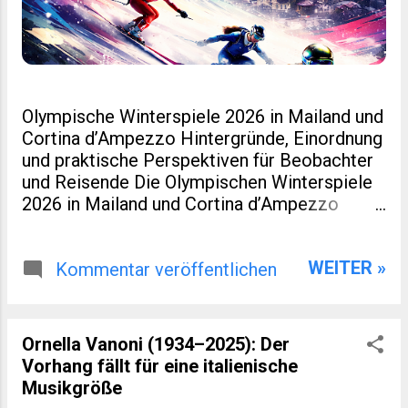
Olympische Winterspiele 2026 in Mailand und
Cortina d’Ampezzo Hintergründe, Einordnung
und praktische Perspektiven für Beobachter
und Reisende Die Olympischen Winterspiele
2026 in Mailand und Cortina d’Ampezzo
markieren eine kleine Zäsur in der Geschichte
des Wintersports. Nicht nur, weil Italien nach
WEITER »
Turin 2006 erneut Gastgeber ist. Sondern
Kommentar veröffentlichen
auch, weil dieses Ereignis räumlich verteilt,
infrastrukturell neu gedacht und
wirtschaftlich eng mit regionaler Entwicklung
Ornella Vanoni (1934–2025): Der
verzahnt wurde. Für viele Leser eines
Vorhang fällt für eine italienische
spezialisierten Blogs zu Sport, Reisen oder
Musikgröße
europäischer Regionalentwicklung sind genau