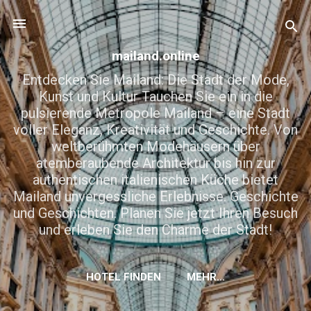
Direkt zum Hauptbereich
mailand.online
Entdecken Sie Mailand: Die Stadt der Mode,
Kunst und Kultur Tauchen Sie ein in die
pulsierende Metropole Mailand – eine Stadt
voller Eleganz, Kreativität und Geschichte. Von
weltberühmten Modehäusern über
atemberaubende Architektur bis hin zur
authentischen italienischen Küche bietet
Mailand unvergessliche Erlebnisse. Geschichte
und Geschichten. Planen Sie jetzt Ihren Besuch
und erleben Sie den Charme der Stadt!
HOTEL FINDEN
MEHR…