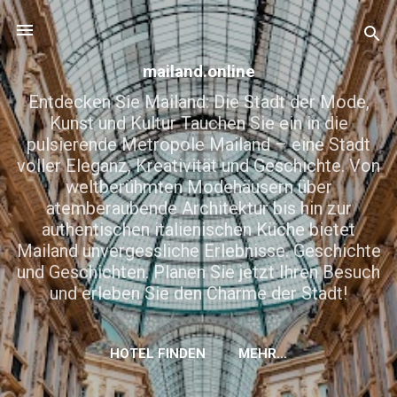
Direkt zum Hauptbereich
mailand.online
Entdecken Sie Mailand: Die Stadt der Mode,
Kunst und Kultur Tauchen Sie ein in die
pulsierende Metropole Mailand – eine Stadt
voller Eleganz, Kreativität und Geschichte. Von
weltberühmten Modehäusern über
atemberaubende Architektur bis hin zur
authentischen italienischen Küche bietet
Mailand unvergessliche Erlebnisse. Geschichte
und Geschichten. Planen Sie jetzt Ihren Besuch
und erleben Sie den Charme der Stadt!
HOTEL FINDEN
MEHR…