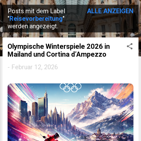
Posts mit dem Label
ALLE ANZEIGEN
P
"
Reisevorbereitung
"
werden angezeigt.
o
s
Olympische Winterspiele 2026 in
t
Mailand und Cortina d’Ampezzo
s
-
Februar 12, 2026