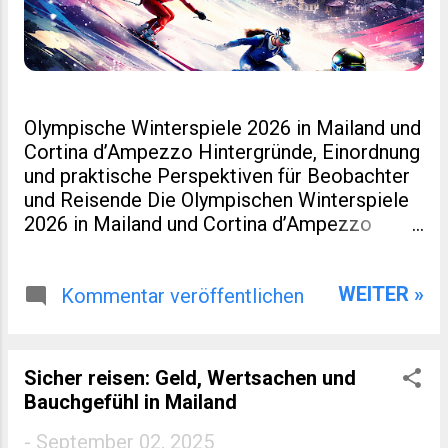
Olympische Winterspiele 2026 in Mailand und
Cortina d’Ampezzo Hintergründe, Einordnung
und praktische Perspektiven für Beobachter
und Reisende Die Olympischen Winterspiele
2026 in Mailand und Cortina d’Ampezzo
markieren eine kleine Zäsur in der Geschichte
des Wintersports. Nicht nur, weil Italien nach
WEITER »
Turin 2006 erneut Gastgeber ist. Sondern
Kommentar veröffentlichen
auch, weil dieses Ereignis räumlich verteilt,
infrastrukturell neu gedacht und
wirtschaftlich eng mit regionaler Entwicklung
Sicher reisen: Geld, Wertsachen und
verzahnt wurde. Für viele Leser eines
Bauchgefühl in Mailand
spezialisierten Blogs zu Sport, Reisen oder
europäischer Regionalentwicklung sind genau
-
September 02, 2025