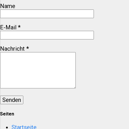
zurück, sondern fragt, was bleibt
Name
– für die Branche, für Marken, für
Menschen, die Mode nicht als
schnellen Konsum begreifen.
E-Mail
*
Valentino Garavani ist tot –
Warum sein Tod die Modewelt
leiser macht Valentino Garavani:
Nachricht
*
Eleganz als Haltung, nicht als
Trend Valentino Garavani wurde
1932 geboren und gründete sein
Modehaus 1960 in Rom. Schon
früh war klar: Er wollte nicht
provozieren, sondern
perfektionieren. Während andere
Designer mit Brüchen arbeiteten,
baute Valentino auf Kontinuität.
Se...
Seiten
Startseite