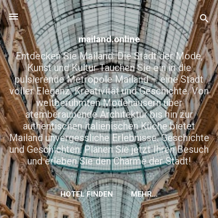
Direkt zum Hauptbereich
mailand.online
Entdecken Sie Mailand: Die Stadt der Mode,
Kunst und Kultur Tauchen Sie ein in die
pulsierende Metropole Mailand – eine Stadt
voller Eleganz, Kreativität und Geschichte. Von
weltberühmten Modehäusern über
atemberaubende Architektur bis hin zur
authentischen italienischen Küche bietet
Mailand unvergessliche Erlebnisse. Geschichte
und Geschichten. Planen Sie jetzt Ihren Besuch
und erleben Sie den Charme der Stadt!
HOTEL FINDEN
MEHR…