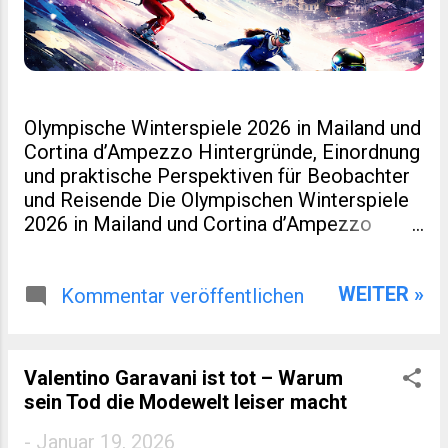
Olympische Winterspiele 2026 in Mailand und
Cortina d’Ampezzo Hintergründe, Einordnung
und praktische Perspektiven für Beobachter
und Reisende Die Olympischen Winterspiele
2026 in Mailand und Cortina d’Ampezzo
markieren eine kleine Zäsur in der Geschichte
des Wintersports. Nicht nur, weil Italien nach
WEITER »
Turin 2006 erneut Gastgeber ist. Sondern
Kommentar veröffentlichen
auch, weil dieses Ereignis räumlich verteilt,
infrastrukturell neu gedacht und
wirtschaftlich eng mit regionaler Entwicklung
Valentino Garavani ist tot – Warum
verzahnt wurde. Für viele Leser eines
sein Tod die Modewelt leiser macht
spezialisierten Blogs zu Sport, Reisen oder
europäischer Regionalentwicklung sind genau
-
Januar 19, 2026