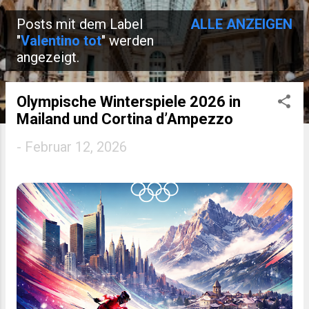
Posts mit dem Label
ALLE ANZEIGEN
P
"
Valentino tot
" werden
angezeigt.
o
s
Olympische Winterspiele 2026 in
t
Mailand und Cortina d’Ampezzo
s
-
Februar 12, 2026