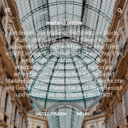
Direkt zum Hauptbereich
mailand.online
Entdecken Sie Mailand: Die Stadt der Mode,
Kunst und Kultur Tauchen Sie ein in die
pulsierende Metropole Mailand – eine Stadt
voller Eleganz, Kreativität und Geschichte. Von
weltberühmten Modehäusern über
atemberaubende Architektur bis hin zur
authentischen italienischen Küche bietet
Mailand unvergessliche Erlebnisse. Geschichte
und Geschichten. Planen Sie jetzt Ihren Besuch
und erleben Sie den Charme der Stadt!
HOTEL FINDEN
MEHR…