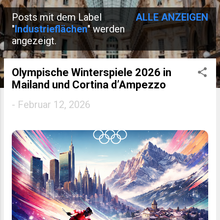
Posts mit dem Label
ALLE ANZEIGEN
P
"
Industrieflächen
" werden
angezeigt.
o
s
Olympische Winterspiele 2026 in
t
Mailand und Cortina d’Ampezzo
s
-
Februar 12, 2026