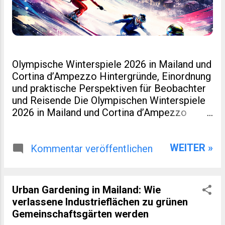
Olympische Winterspiele 2026 in Mailand und
Cortina d’Ampezzo Hintergründe, Einordnung
und praktische Perspektiven für Beobachter
und Reisende Die Olympischen Winterspiele
2026 in Mailand und Cortina d’Ampezzo
markieren eine kleine Zäsur in der Geschichte
des Wintersports. Nicht nur, weil Italien nach
WEITER »
Turin 2006 erneut Gastgeber ist. Sondern
Kommentar veröffentlichen
auch, weil dieses Ereignis räumlich verteilt,
infrastrukturell neu gedacht und
wirtschaftlich eng mit regionaler Entwicklung
Urban Gardening in Mailand: Wie
verzahnt wurde. Für viele Leser eines
verlassene Industrieflächen zu grünen
spezialisierten Blogs zu Sport, Reisen oder
Gemeinschaftsgärten werden
europäischer Regionalentwicklung sind genau