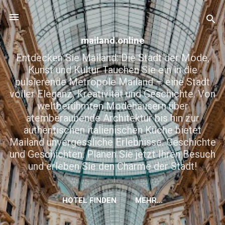
Direkt zum Hauptbereich
mailand.online
Entdecken Sie Mailand: Die Stadt der Mode,
Kunst und Kultur Tauchen Sie ein in die
pulsierende Metropole Mailand – eine Stadt
voller Eleganz, Kreativität und Geschichte. Von
weltberühmten Modehäusern über
atemberaubende Architektur bis hin zur
authentischen italienischen Küche bietet
Mailand unvergessliche Erlebnisse. Geschichte
und Geschichten. Planen Sie jetzt Ihren Besuch
und erleben Sie den Charme der Stadt!
HOTEL FINDEN
MEHR…