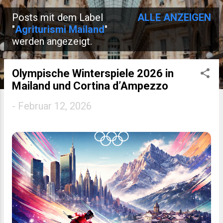
Posts mit dem Label
ALLE ANZEIGEN
P
"
Agriturismi Mailand
"
werden angezeigt.
o
s
Olympische Winterspiele 2026 in
t
Mailand und Cortina d’Ampezzo
s
-
Februar 12, 2026