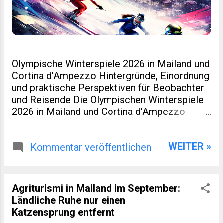
Olympische Winterspiele 2026 in Mailand und
Cortina d’Ampezzo Hintergründe, Einordnung
und praktische Perspektiven für Beobachter
und Reisende Die Olympischen Winterspiele
2026 in Mailand und Cortina d’Ampezzo
markieren eine kleine Zäsur in der Geschichte
des Wintersports. Nicht nur, weil Italien nach
WEITER »
Turin 2006 erneut Gastgeber ist. Sondern
Kommentar veröffentlichen
auch, weil dieses Ereignis räumlich verteilt,
infrastrukturell neu gedacht und
wirtschaftlich eng mit regionaler Entwicklung
Agriturismi in Mailand im September:
verzahnt wurde. Für viele Leser eines
Ländliche Ruhe nur einen
spezialisierten Blogs zu Sport, Reisen oder
Katzensprung entfernt
europäischer Regionalentwicklung sind genau