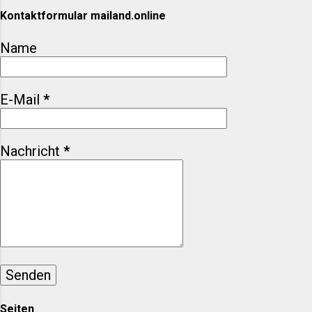
Via Montenapoleone in Mailand
Kontaktformular mailand.online
Ein kurzer Blick zurück:
Geschichte und Bedeutung Die
Name
Via Montenapoleone ist seit dem
19. Jahrhundert ein Symbol für
feinste Handwerkskunst und
E-Mail
*
Mode. Ursprünglich war sie eine
eher elegante Stadtstraße im
Herzen Mailands, doch im 20.
Nachricht
*
Jahrhundert wandelte sie sich zur
ersten Adresse für internationale
Modehäuser. Heute ist sie Teil
des sogenannten Quadrilatero
della Moda , dem Modeviereck,
das Mailand weltweit auf die
Luxus‑Landkarte setzt. Die
Straße...
Seiten