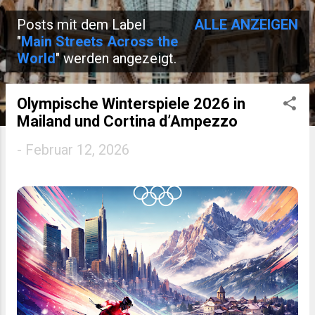
Posts mit dem Label
ALLE ANZEIGEN
P
"
Main Streets Across the
World
" werden angezeigt.
o
s
Olympische Winterspiele 2026 in
t
Mailand und Cortina d’Ampezzo
s
-
Februar 12, 2026