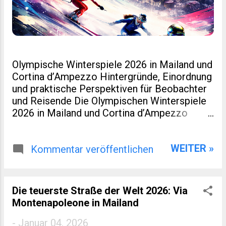
Olympische Winterspiele 2026 in Mailand und
Cortina d’Ampezzo Hintergründe, Einordnung
und praktische Perspektiven für Beobachter
und Reisende Die Olympischen Winterspiele
2026 in Mailand und Cortina d’Ampezzo
markieren eine kleine Zäsur in der Geschichte
des Wintersports. Nicht nur, weil Italien nach
WEITER »
Turin 2006 erneut Gastgeber ist. Sondern
Kommentar veröffentlichen
auch, weil dieses Ereignis räumlich verteilt,
infrastrukturell neu gedacht und
wirtschaftlich eng mit regionaler Entwicklung
Die teuerste Straße der Welt 2026: Via
verzahnt wurde. Für viele Leser eines
Montenapoleone in Mailand
spezialisierten Blogs zu Sport, Reisen oder
europäischer Regionalentwicklung sind genau
-
Januar 04, 2026