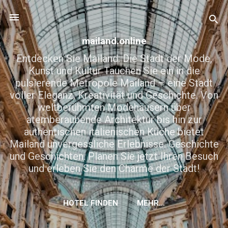
Direkt zum Hauptbereich
mailand.online
Entdecken Sie Mailand: Die Stadt der Mode,
Kunst und Kultur Tauchen Sie ein in die
pulsierende Metropole Mailand – eine Stadt
voller Eleganz, Kreativität und Geschichte. Von
weltberühmten Modehäusern über
atemberaubende Architektur bis hin zur
authentischen italienischen Küche bietet
Mailand unvergessliche Erlebnisse. Geschichte
und Geschichten. Planen Sie jetzt Ihren Besuch
und erleben Sie den Charme der Stadt!
HOTEL FINDEN
MEHR…