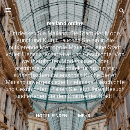
Direkt zum Hauptbereich
mailand.online
Entdecken Sie Mailand: Die Stadt der Mode,
Kunst und Kultur Tauchen Sie ein in die
pulsierende Metropole Mailand – eine Stadt
voller Eleganz, Kreativität und Geschichte. Von
weltberühmten Modehäusern über
atemberaubende Architektur bis hin zur
authentischen italienischen Küche bietet
Mailand unvergessliche Erlebnisse. Geschichte
und Geschichten. Planen Sie jetzt Ihren Besuch
und erleben Sie den Charme der Stadt!
HOTEL FINDEN
MEHR…