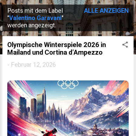
Posts mit dem Label
ALLE ANZEIGEN
P
"
Valentino Garavani
"
werden angezeigt.
o
s
Olympische Winterspiele 2026 in
t
Mailand und Cortina d’Ampezzo
s
-
Februar 12, 2026