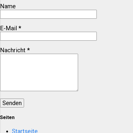
zurück, sondern fragt, was bleibt
Name
– für die Branche, für Marken, für
Menschen, die Mode nicht als
schnellen Konsum begreifen.
E-Mail
*
Valentino Garavani ist tot –
Warum sein Tod die Modewelt
leiser macht Valentino Garavani:
Nachricht
*
Eleganz als Haltung, nicht als
Trend Valentino Garavani wurde
1932 geboren und gründete sein
Modehaus 1960 in Rom. Schon
früh war klar: Er wollte nicht
provozieren, sondern
perfektionieren. Während andere
Designer mit Brüchen arbeiteten,
baute Valentino auf Kontinuität.
Se...
Seiten
Startseite