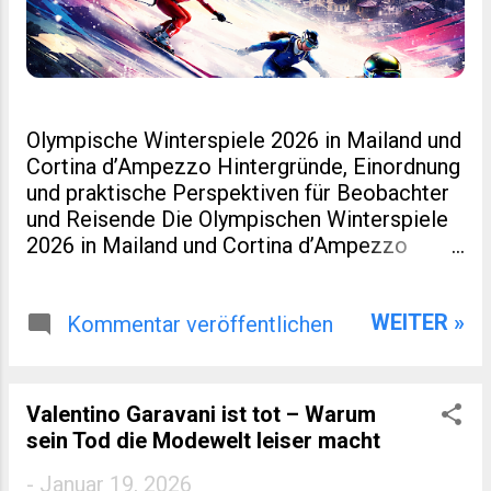
Olympische Winterspiele 2026 in Mailand und
Cortina d’Ampezzo Hintergründe, Einordnung
und praktische Perspektiven für Beobachter
und Reisende Die Olympischen Winterspiele
2026 in Mailand und Cortina d’Ampezzo
markieren eine kleine Zäsur in der Geschichte
des Wintersports. Nicht nur, weil Italien nach
WEITER »
Turin 2006 erneut Gastgeber ist. Sondern
Kommentar veröffentlichen
auch, weil dieses Ereignis räumlich verteilt,
infrastrukturell neu gedacht und
wirtschaftlich eng mit regionaler Entwicklung
Valentino Garavani ist tot – Warum
verzahnt wurde. Für viele Leser eines
sein Tod die Modewelt leiser macht
spezialisierten Blogs zu Sport, Reisen oder
europäischer Regionalentwicklung sind genau
-
Januar 19, 2026