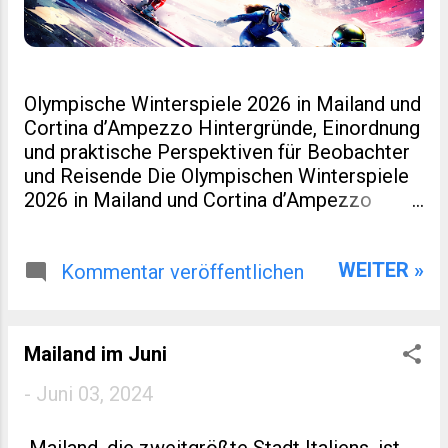
Olympische Winterspiele 2026 in Mailand und
Cortina d’Ampezzo Hintergründe, Einordnung
und praktische Perspektiven für Beobachter
und Reisende Die Olympischen Winterspiele
2026 in Mailand und Cortina d’Ampezzo
markieren eine kleine Zäsur in der Geschichte
des Wintersports. Nicht nur, weil Italien nach
WEITER »
Turin 2006 erneut Gastgeber ist. Sondern
Kommentar veröffentlichen
auch, weil dieses Ereignis räumlich verteilt,
infrastrukturell neu gedacht und
wirtschaftlich eng mit regionaler Entwicklung
Mailand im Juni
verzahnt wurde. Für viele Leser eines
spezialisierten Blogs zu Sport, Reisen oder
-
Juni 03, 2024
europäischer Regionalentwicklung sind genau
diese Aspekte interessanter als
Mailand, die zweitgrößte Stadt Italiens, ist