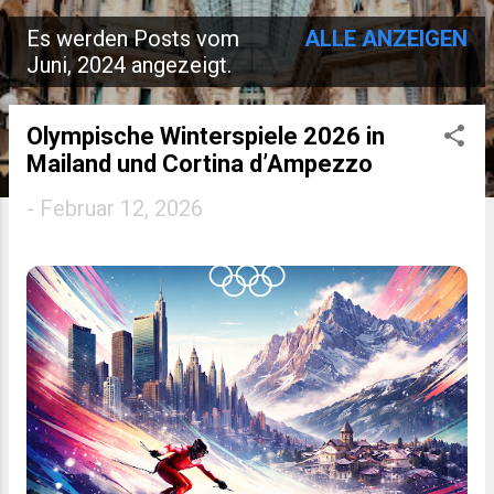
Es werden Posts vom
ALLE ANZEIGEN
P
Juni, 2024 angezeigt.
o
s
Olympische Winterspiele 2026 in
Mailand und Cortina d’Ampezzo
t
-
Februar 12, 2026
s