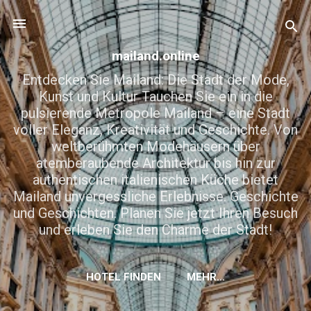
Direkt zum Hauptbereich
mailand.online
Entdecken Sie Mailand: Die Stadt der Mode,
Kunst und Kultur Tauchen Sie ein in die
pulsierende Metropole Mailand – eine Stadt
voller Eleganz, Kreativität und Geschichte. Von
weltberühmten Modehäusern über
atemberaubende Architektur bis hin zur
authentischen italienischen Küche bietet
Mailand unvergessliche Erlebnisse. Geschichte
und Geschichten. Planen Sie jetzt Ihren Besuch
und erleben Sie den Charme der Stadt!
HOTEL FINDEN
MEHR…