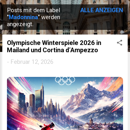
Posts mit dem Label
ALLE ANZEIGEN
P
"
Madonnina
" werden
angezeigt.
o
s
Olympische Winterspiele 2026 in
t
Mailand und Cortina d’Ampezzo
s
-
Februar 12, 2026