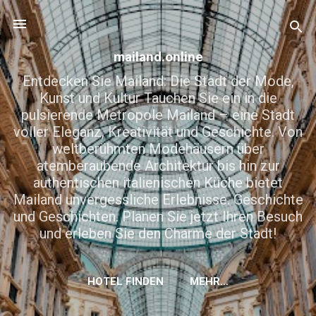
Direkt zum Hauptbereich
mailand.online
Entdecken Sie Mailand: Die Stadt der Mode,
Kunst und Kultur Tauchen Sie ein in die
pulsierende Metropole Mailand – eine Stadt
voller Eleganz, Kreativität und Geschichte. Von
weltberühmten Modehäusern über
atemberaubende Architektur bis hin zur
authentischen italienischen Küche bietet
Mailand unvergessliche Erlebnisse. Geschichte
und Geschichten. Planen Sie jetzt Ihren Besuch
und erleben Sie den Charme der Stadt!
HOTEL FINDEN
MEHR…