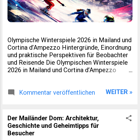
Olympische Winterspiele 2026 in Mailand und
Cortina d’Ampezzo Hintergründe, Einordnung
und praktische Perspektiven für Beobachter
und Reisende Die Olympischen Winterspiele
2026 in Mailand und Cortina d’Ampezzo
markieren eine kleine Zäsur in der Geschichte
des Wintersports. Nicht nur, weil Italien nach
WEITER »
Turin 2006 erneut Gastgeber ist. Sondern
Kommentar veröffentlichen
auch, weil dieses Ereignis räumlich verteilt,
infrastrukturell neu gedacht und
wirtschaftlich eng mit regionaler Entwicklung
Der Mailänder Dom: Architektur,
verzahnt wurde. Für viele Leser eines
Geschichte und Geheimtipps für
spezialisierten Blogs zu Sport, Reisen oder
Besucher
europäischer Regionalentwicklung sind genau