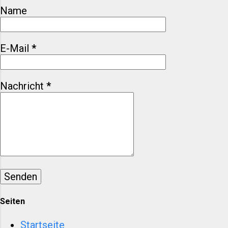
Blogs zu Sport, Reisen oder
Name
europäischer
Regionalentwicklung sind genau
diese Aspekte interessanter als
E-Mail
*
Medaillenlisten. Dieser Artikel
ordnet ein: historisch, praktisch
und mit Blick auf Zahlen, die über
Nachricht
*
die reine Sportromantik
hinausgehen. Einleitung &
Hintergrund Wenn am 6. Februar
2026 das olympische Feuer
entzündet wird, verteilen sich
Wettkämpfe über mehrere
norditalienische Regionen.
Mailand dient als urbanes
Zentrum, während Cortina
d’Ampezzo und weitere...
Seiten
Startseite