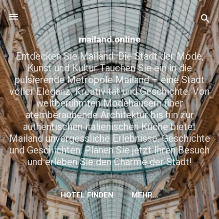
Direkt zum Hauptbereich
mailand.online
Entdecken Sie Mailand: Die Stadt der Mode,
Kunst und Kultur Tauchen Sie ein in die
pulsierende Metropole Mailand – eine Stadt
voller Eleganz, Kreativität und Geschichte. Von
weltberühmten Modehäusern über
atemberaubende Architektur bis hin zur
authentischen italienischen Küche bietet
Mailand unvergessliche Erlebnisse. Geschichte
und Geschichten. Planen Sie jetzt Ihren Besuch
und erleben Sie den Charme der Stadt!
HOTEL FINDEN
MEHR…