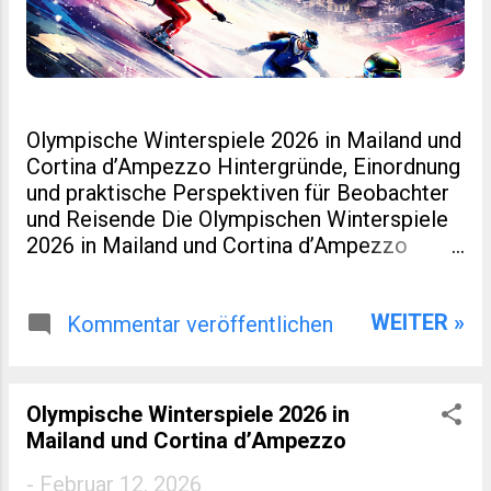
Olympische Winterspiele 2026 in Mailand und
Cortina d’Ampezzo Hintergründe, Einordnung
und praktische Perspektiven für Beobachter
und Reisende Die Olympischen Winterspiele
2026 in Mailand und Cortina d’Ampezzo
markieren eine kleine Zäsur in der Geschichte
des Wintersports. Nicht nur, weil Italien nach
WEITER »
Turin 2006 erneut Gastgeber ist. Sondern
Kommentar veröffentlichen
auch, weil dieses Ereignis räumlich verteilt,
infrastrukturell neu gedacht und
wirtschaftlich eng mit regionaler Entwicklung
Olympische Winterspiele 2026 in
verzahnt wurde. Für viele Leser eines
Mailand und Cortina d’Ampezzo
spezialisierten Blogs zu Sport, Reisen oder
europäischer Regionalentwicklung sind genau
-
Februar 12, 2026