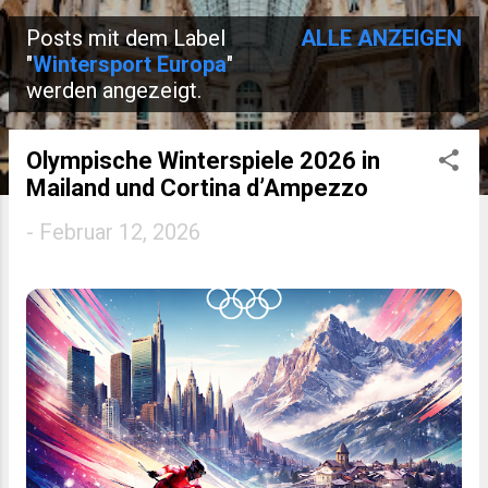
Posts mit dem Label
ALLE ANZEIGEN
P
"
Wintersport Europa
"
werden angezeigt.
o
s
Olympische Winterspiele 2026 in
t
Mailand und Cortina d’Ampezzo
s
-
Februar 12, 2026