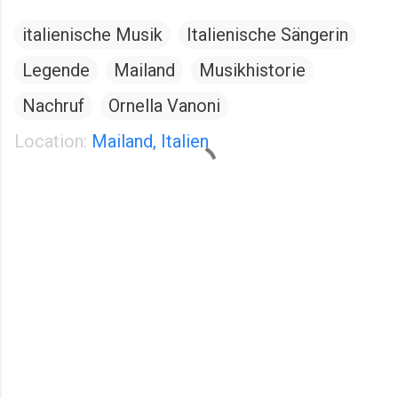
italienische Musik
Italienische Sängerin
Legende
Mailand
Musikhistorie
Nachruf
Ornella Vanoni
Location:
Mailand, Italien
K
o
m
m
e
n
t
a
r