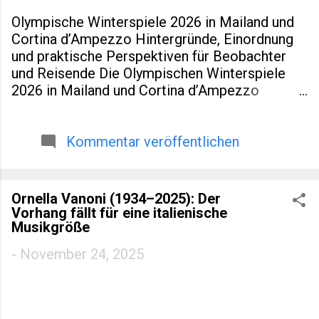
Olympische Winterspiele 2026 in Mailand und
Cortina d’Ampezzo Hintergründe, Einordnung
und praktische Perspektiven für Beobachter
und Reisende Die Olympischen Winterspiele
2026 in Mailand und Cortina d’Ampezzo
markieren eine kleine Zäsur in der Geschichte
des Wintersports. Nicht nur, weil Italien nach
Turin 2006 erneut Gastgeber ist. Sondern auch,
Kommentar veröffentlichen
weil dieses Ereignis räumlich verteilt,
infrastrukturell neu gedacht und wirtschaftlich
eng mit regionaler Entwicklung verzahnt wurde.
Ornella Vanoni (1934–2025): Der
Für viele Leser eines spezialisierten Blogs zu
Vorhang fällt für eine italienische
Sport, Reisen oder europäischer
Musikgröße
Regionalentwicklung sind genau diese Aspekte
-
November 24, 2025
interessanter als Medaillenlisten. Dieser Artikel
ordnet ein: historisch, praktisch und mit Blick
auf Zahlen, die über die reine Sportromantik
hinausgehen. Einleitung & Hintergrund Wenn am