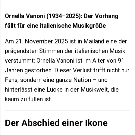
6. Februar 2026 das olympische Feuer
entzündet wird, verteilen sich Wettkämpfe über
Ornella Vanoni (1934–2025): Der Vorhang
mehrere norditalienische Regionen. Mailand
fällt für eine italienische Musikgröße
dient als urbanes Zentrum, während Cortina
d’Ampezzo und weitere...
Am 21. November 2025 ist in Mailand eine der
prägendsten Stimmen der italienischen Musik
verstummt: Ornella Vanoni ist im Alter von 91
Jahren gestorben. Dieser Verlust trifft nicht nur
Fans, sondern eine ganze Nation – und
hinterlässt eine Lücke in der Musikwelt, die
kaum zu füllen ist.
Der Abschied einer Ikone