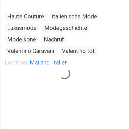
Haute Couture
italienische Mode
Luxusmode
Modegeschichte
Modeikone
Nachruf
Valentino Garavani
Valentino tot
Location:
Mailand, Italien
K
o
m
m
e
n
t