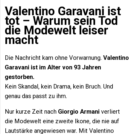
6. Februar 2026 das olympische Feuer
Valentino Garavani ist
entzündet wird, verteilen sich Wettkämpfe über
tot – Warum sein Tod
mehrere norditalienische Regionen. Mailand
dient als urbanes Zentrum, während Cortina
die Modewelt leiser
d’Ampezzo und weitere...
macht
Die Nachricht kam ohne Vorwarnung.
Valentino
Garavani ist im Alter von 93 Jahren
gestorben.
Kein Skandal, kein Drama, kein Bruch. Und
genau das passt zu ihm.
Nur kurze Zeit nach
Giorgio Armani
verliert
die Modewelt eine zweite Ikone, die nie auf
Lautstärke angewiesen war. Mit Valentino