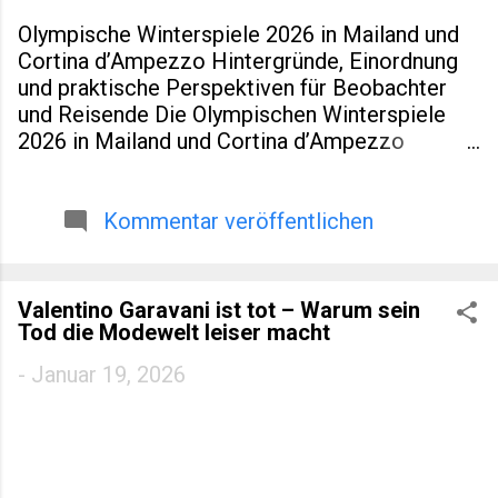
Olympische Winterspiele 2026 in Mailand und
Cortina d’Ampezzo Hintergründe, Einordnung
und praktische Perspektiven für Beobachter
und Reisende Die Olympischen Winterspiele
2026 in Mailand und Cortina d’Ampezzo
markieren eine kleine Zäsur in der Geschichte
des Wintersports. Nicht nur, weil Italien nach
Turin 2006 erneut Gastgeber ist. Sondern auch,
Kommentar veröffentlichen
weil dieses Ereignis räumlich verteilt,
infrastrukturell neu gedacht und wirtschaftlich
eng mit regionaler Entwicklung verzahnt wurde.
Valentino Garavani ist tot – Warum sein
Für viele Leser eines spezialisierten Blogs zu
Tod die Modewelt leiser macht
Sport, Reisen oder europäischer
-
Januar 19, 2026
Regionalentwicklung sind genau diese Aspekte
interessanter als Medaillenlisten. Dieser Artikel
ordnet ein: historisch, praktisch und mit Blick
auf Zahlen, die über die reine Sportromantik
hinausgehen. Einleitung & Hintergrund Wenn am