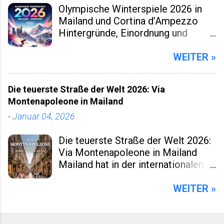
Olympische Winterspiele 2026 in
Mailand und Cortina d’Ampezzo
Hintergründe, Einordnung und
praktische Perspektiven für
Beobachter und Reisende Die
WEITER »
Olympischen Winterspiele 2026 in
Mailand und Cortina d’Ampezzo
Die teuerste Straße der Welt 2026: Via
markieren eine kleine Zäsur in der
Montenapoleone in Mailand
Geschichte des Wintersports. Nicht
-
Januar 04, 2026
nur, weil Italien nach Turin 2006
erneut Gastgeber ist. Sondern auch,
Die teuerste Straße der Welt 2026:
weil dieses Ereignis räumlich
Via Montenapoleone in Mailand
verteilt, infrastrukturell neu gedacht
Mailand hat in der internationalen
und wirtschaftlich eng mit
Preisrangliste das geschafft,
regionaler Entwicklung verzahnt
wovon jede Metropole träumt: Die
WEITER »
wurde. Für viele Leser eines
Via Montenapoleone ist im Jahr
spezialisierten Blogs zu Sport,
2026 die teuerste Einkaufsstraße
Reisen oder europäischer