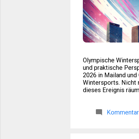
Olympische Wintersp
und praktische Pers
2026 in Mailand und
Wintersports. Nicht n
dieses Ereignis räuml
regionaler Entwicklu
Reisen oder europäi
Medaillenlisten. Dies
Kommentar 
über die reine Sport
2026 das olympische
norditalienische Re