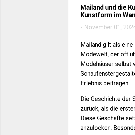
und weitere...
Mailand und die K
Kunstform im Wan
-
November 01, 202
Mailand gilt als ein
Modewelt, der oft üb
Modehäuser selbst w
Schaufenstergestalt
Erlebnis beitragen.
Die Geschichte der S
zurück, als die erst
Diese Geschäfte set
anzulocken. Besonde