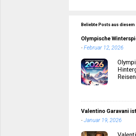
Beliebte Posts aus diesem
Olympische Winterspi
-
Februar 12, 2026
Olympi
Hinter
Reisen
d’Ampe
Nicht n
dieses 
wirtsc
Valentino Garavani is
eines 
-
Januar 19, 2026
Region
Medaill
Valent
auf Zah