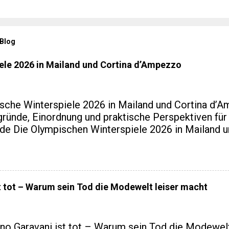
 Blog
ele 2026 in Mailand und Cortina d’Ampezzo
sche Winterspiele 2026 in Mailand und Cortina d’
gründe, Einordnung und praktische Perspektiven fü
de Die Olympischen Winterspiele 2026 in Mailand u
zzo markieren eine kleine Zäsur in der Geschichte
ur, weil Italien nach Turin 2006 erneut Gastgeber is
Ereignis räumlich verteilt, infrastrukturell neu geda
haftlich eng mit regionaler Entwicklung verzahnt wu
t tot – Warum sein Tod die Modewelt leiser macht
spezialisierten Blogs zu Sport, Reisen oder europäi
alentwicklung sind genau diese Aspekte interessant
enlisten. Dieser Artikel ordnet ein: historisch, prak
ino Garavani ist tot – Warum sein Tod die Modewelt
len, die über die reine Sportromantik hinausgehen. 