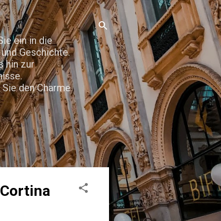
e ein in die
t und Geschichte.
 hin zur
nisse.
n Sie den Charme
 Cortina