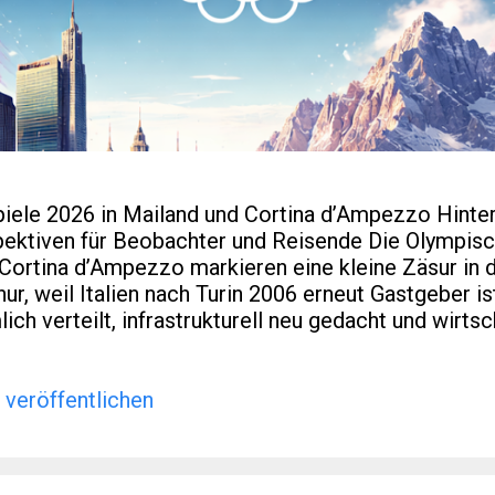
iele 2026 in Mailand und Cortina d’Ampezzo Hinte
pektiven für Beobachter und Reisende Die Olympisc
 Cortina d’Ampezzo markieren eine kleine Zäsur in 
ur, weil Italien nach Turin 2006 erneut Gastgeber is
ich verteilt, infrastrukturell neu gedacht und wirtsc
ng verzahnt wurde. Für viele Leser eines spezialisi
scher Regionalentwicklung sind genau diese Aspekte
er Artikel ordnet ein: historisch, praktisch und mit B
veröffentlichen
romantik hinausgehen. Einleitung & Hintergrund We
 Feuer entzündet wird, verteilen sich Wettkämpfe
gionen. Mailand dient als urbanes Zentrum, währen