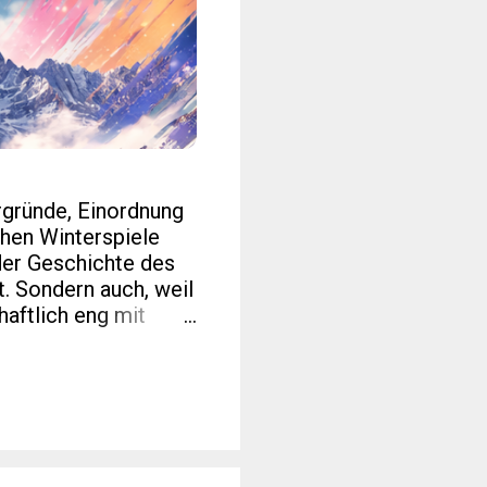
rgründe, Einordnung
hen Winterspiele
der Geschichte des
t. Sondern auch, weil
haftlich eng mit
erten Blogs zu Sport,
 interessanter als
lick auf Zahlen, die
nn am 6. Februar
 über mehrere
d Cortina d’Ampezzo