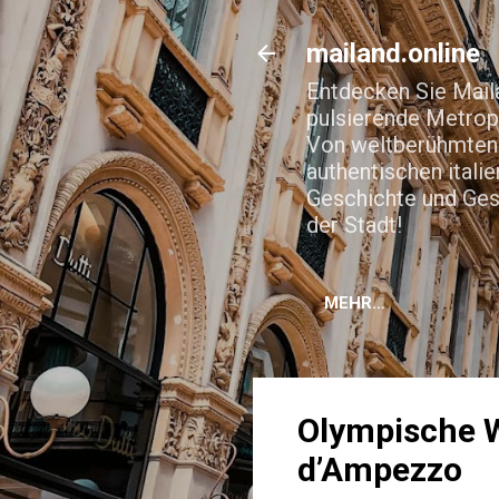
mailand.online
Entdecken Sie Maila
pulsierende Metropo
Von weltberühmten 
authentischen itali
Geschichte und Gesc
der Stadt!
MEHR…
Olympische W
d’Ampezzo