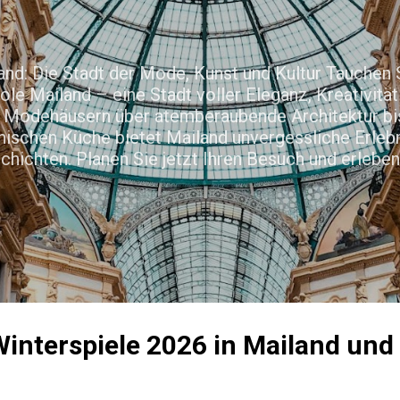
Direkt zum Hauptbereich
nd: Die Stadt der Mode, Kunst und Kultur Tauchen Si
le Mailand – eine Stadt voller Eleganz, Kreativitä
Modehäusern über atemberaubende Architektur bis
enischen Küche bietet Mailand unvergessliche Erleb
hichten. Planen Sie jetzt Ihren Besuch und erlebe
interspiele 2026 in Mailand und