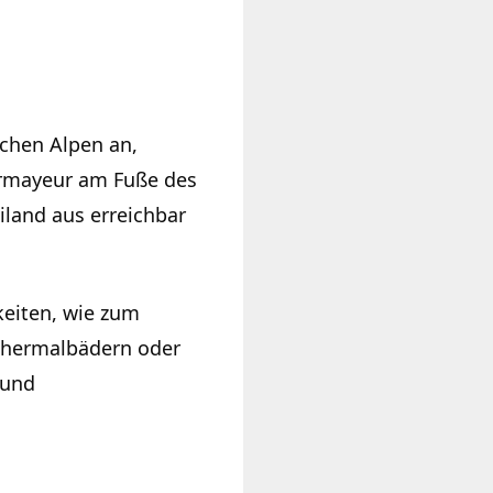
schen Alpen an,
urmayeur am Fuße des
land aus erreichbar
keiten, wie zum
 Thermalbädern oder
 und