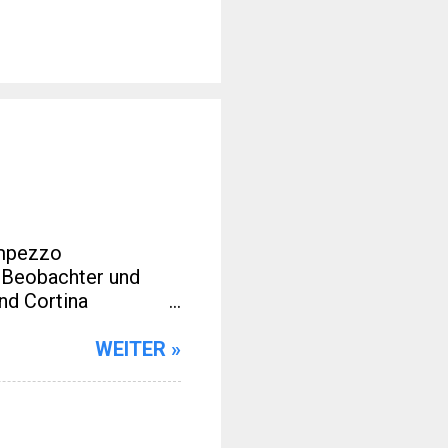
Ampezzo
r Beobachter und
nd Cortina
 des Wintersports.
t. Sondern auch, weil
WEITER »
cht und
rde. Für viele Leser
scher
er als