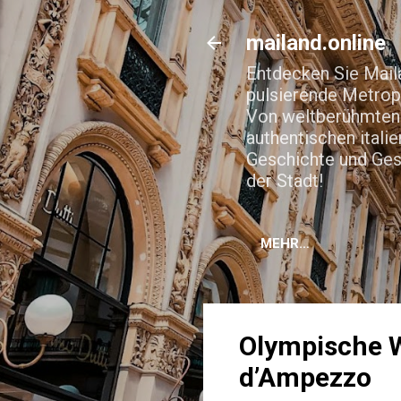
mailand.online
Entdecken Sie Maila
pulsierende Metropo
Von weltberühmten 
authentischen itali
Geschichte und Gesc
der Stadt!
MEHR…
Olympische W
d’Ampezzo