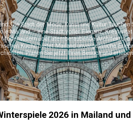
Direkt zum Hauptbereich
nd: Die Stadt der Mode, Kunst und Kultur Tauchen Si
le Mailand – eine Stadt voller Eleganz, Kreativitä
Modehäusern über atemberaubende Architektur bis
enischen Küche bietet Mailand unvergessliche Erleb
hichten. Planen Sie jetzt Ihren Besuch und erlebe
interspiele 2026 in Mailand und