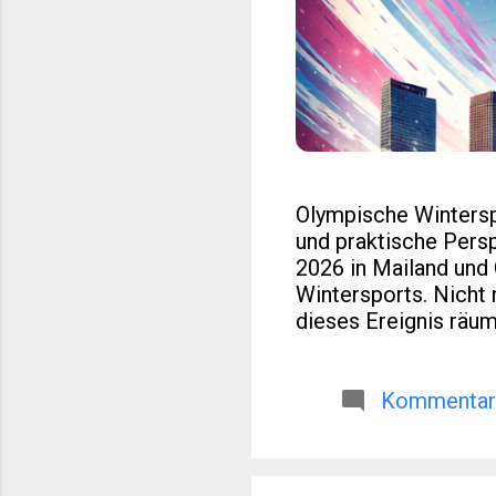
Olympische Wintersp
und praktische Pers
2026 in Mailand und
Wintersports. Nicht n
dieses Ereignis räuml
regionaler Entwicklu
Reisen oder europäi
Medaillenlisten. Dies
Kommentar 
über die reine Sport
2026 das olympische
norditalienische Re