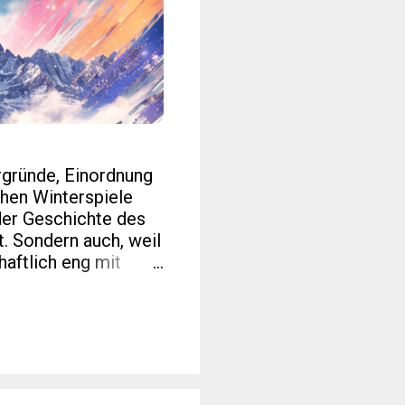
rgründe, Einordnung
hen Winterspiele
der Geschichte des
t. Sondern auch, weil
haftlich eng mit
erten Blogs zu Sport,
 interessanter als
lick auf Zahlen, die
nn am 6. Februar
 über mehrere
d Cortina d’Ampezzo