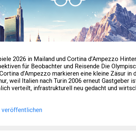
iele 2026 in Mailand und Cortina d’Ampezzo Hinte
pektiven für Beobachter und Reisende Die Olympisc
 Cortina d’Ampezzo markieren eine kleine Zäsur in 
ur, weil Italien nach Turin 2006 erneut Gastgeber is
ich verteilt, infrastrukturell neu gedacht und wirtsc
ng verzahnt wurde. Für viele Leser eines spezialisi
scher Regionalentwicklung sind genau diese Aspekte
er Artikel ordnet ein: historisch, praktisch und mit B
veröffentlichen
romantik hinausgehen. Einleitung & Hintergrund We
 Feuer entzündet wird, verteilen sich Wettkämpfe
gionen. Mailand dient als urbanes Zentrum, währen