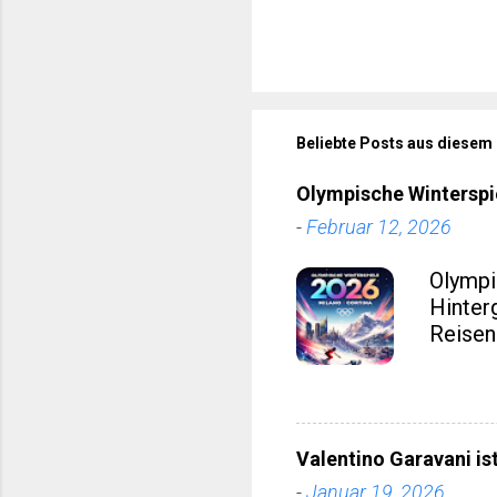
Beliebte Posts aus diesem
Olympische Winterspi
-
Februar 12, 2026
Olympi
Hinter
Reisen
d’Ampe
Nicht n
dieses 
wirtsc
Valentino Garavani is
eines 
-
Januar 19, 2026
Region