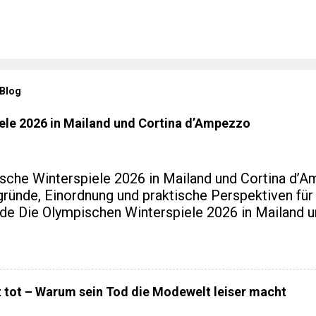
 Blog
ele 2026 in Mailand und Cortina d’Ampezzo
sche Winterspiele 2026 in Mailand und Cortina d’
gründe, Einordnung und praktische Perspektiven fü
de Die Olympischen Winterspiele 2026 in Mailand u
zzo markieren eine kleine Zäsur in der Geschichte
ur, weil Italien nach Turin 2006 erneut Gastgeber is
Ereignis räumlich verteilt, infrastrukturell neu geda
haftlich eng mit regionaler Entwicklung verzahnt wu
t tot – Warum sein Tod die Modewelt leiser macht
spezialisierten Blogs zu Sport, Reisen oder europäi
alentwicklung sind genau diese Aspekte interessant