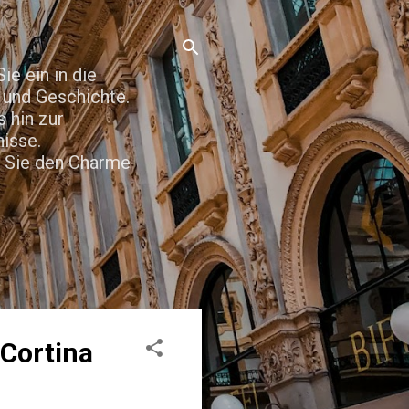
e ein in die
t und Geschichte.
 hin zur
nisse.
n Sie den Charme
 Cortina