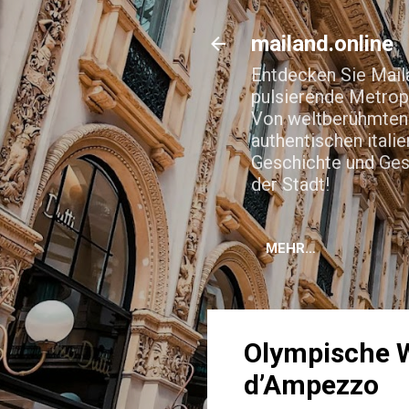
mailand.online
Entdecken Sie Maila
pulsierende Metropo
Von weltberühmten 
authentischen itali
Geschichte und Gesc
der Stadt!
MEHR…
Olympische W
d’Ampezzo