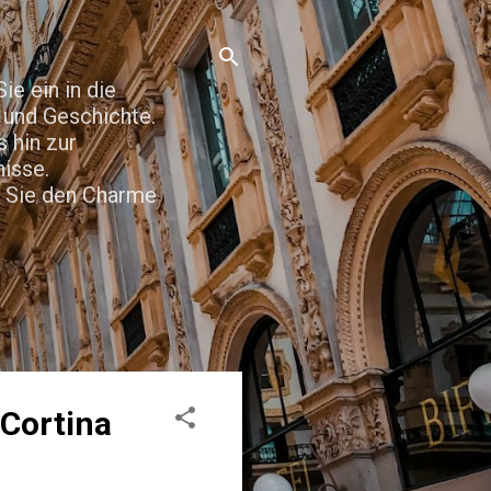
e ein in die
t und Geschichte.
 hin zur
nisse.
n Sie den Charme
 Cortina