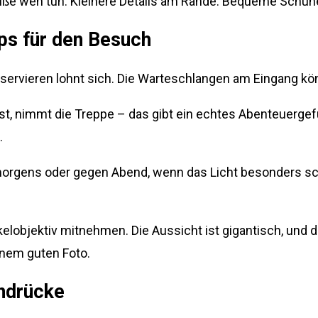
Füße weh tun. Kleinere Details am Rande: Bequeme Schuh
ps für den Besuch
reservieren lohnt sich. Die Warteschlangen am Eingang kö
 ist, nimmt die Treppe – das gibt ein echtes Abenteuergefü
.
morgens oder gegen Abend, wenn das Licht besonders sc
kelobjektiv mitnehmen. Die Aussicht ist gigantisch, und d
inem guten Foto.
indrücke