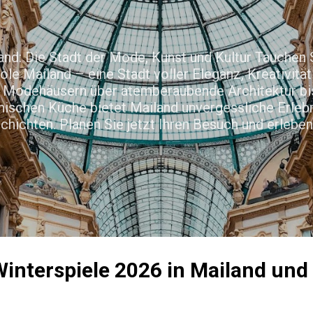
Direkt zum Hauptbereich
nd: Die Stadt der Mode, Kunst und Kultur Tauchen Si
le Mailand – eine Stadt voller Eleganz, Kreativitä
Modehäusern über atemberaubende Architektur bis
enischen Küche bietet Mailand unvergessliche Erleb
hichten. Planen Sie jetzt Ihren Besuch und erlebe
interspiele 2026 in Mailand und