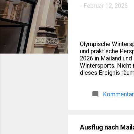
-
Februar 12, 2026
Olympische Wintersp
und praktische Pers
2026 in Mailand und
Wintersports. Nicht n
dieses Ereignis räuml
regionaler Entwicklu
Reisen oder europäi
Medaillenlisten. Dies
Kommentar 
über die reine Sport
2026 das olympische
norditalienische Re
und weitere...
Ausflug nach Mail