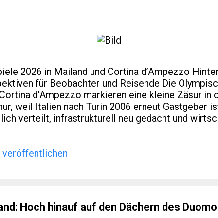
iele 2026 in Mailand und Cortina d’Ampezzo Hinte
pektiven für Beobachter und Reisende Die Olympisc
 Cortina d’Ampezzo markieren eine kleine Zäsur in 
ur, weil Italien nach Turin 2006 erneut Gastgeber is
ich verteilt, infrastrukturell neu gedacht und wirtsc
ng verzahnt wurde. Für viele Leser eines spezialisi
scher Regionalentwicklung sind genau diese Aspekte
er Artikel ordnet ein: historisch, praktisch und mit B
veröffentlichen
romantik hinausgehen. Einleitung & Hintergrund We
 Feuer entzündet wird, verteilen sich Wettkämpfe
gionen. Mailand dient als urbanes Zentrum, währen
and: Hoch hinauf auf den Dächern des Duomo 