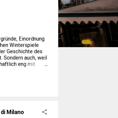
rgründe, Einordnung
hen Winterspiele
der Geschichte des
t. Sondern auch, weil
haftlich eng mit
erten Blogs zu Sport,
 interessanter als
lick auf Zahlen, die
nn am 6. Februar
 über mehrere
d Cortina d’Ampezzo
di Milano