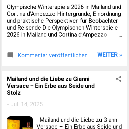
Olympische Winterspiele 2026 in Mailand und
Cortina d’Ampezzo Hintergründe, Einordnung
und praktische Perspektiven für Beobachter
und Reisende Die Olympischen Winterspiele
2026 in Mailand und Cortina d’Ampezzo
markieren eine kleine Zäsur in der Geschichte
des Wintersports. Nicht nur, weil Italien nach
WEITER »
Turin 2006 erneut Gastgeber ist. Sondern
Kommentar veröffentlichen
auch, weil dieses Ereignis räumlich verteilt,
infrastrukturell neu gedacht und
wirtschaftlich eng mit regionaler Entwicklung
Mailand und die Liebe zu Gianni
verzahnt wurde. Für viele Leser eines
Versace – Ein Erbe aus Seide und
spezialisierten Blogs zu Sport, Reisen oder
Stolz
europäischer Regionalentwicklung sind genau
diese Aspekte interessanter als
-
Juli 14, 2025
Medaillenlisten. Dieser Artikel ordnet ein:
historisch, praktisch und mit Blick auf Zahlen,
Mailand und die Liebe zu Gianni
die über die reine Sportromantik
Versace – Ein Erbe aus Seide und