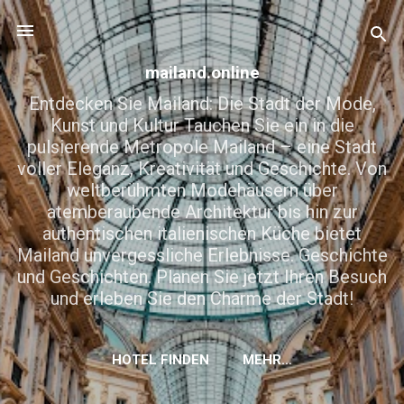
Direkt zum Hauptbereich
mailand.online
Entdecken Sie Mailand: Die Stadt der Mode,
Kunst und Kultur Tauchen Sie ein in die
pulsierende Metropole Mailand – eine Stadt
voller Eleganz, Kreativität und Geschichte. Von
weltberühmten Modehäusern über
atemberaubende Architektur bis hin zur
authentischen italienischen Küche bietet
Mailand unvergessliche Erlebnisse. Geschichte
und Geschichten. Planen Sie jetzt Ihren Besuch
und erleben Sie den Charme der Stadt!
HOTEL FINDEN
MEHR…