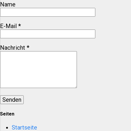
Mailands als Modehauptstadt, die
Name
aktuellen Gegebenheiten der
Modeindustrie vor Ort und geben
wertvolle Tipps für den
E-Mail
*
erfolgreichen Einstieg in diese
faszinierende Branche. ​ Mailand:
Von historischen Wurzeln zur
Nachricht
*
internationalen Modehochburg
Die Ursprünge Mailands reichen
über 2.500 Jahre zurück. Bereits
im 19. Jahrhundert entwickelte
sich die Stadt zu einem
bedeutenden Zentrum für
Bekleidung und Textilien. Die
Präsenz des Adels und
wohlhabender Schichten förderte
Seiten
die Nachfrage nach hochwertiger
Kleidung u...
Startseite