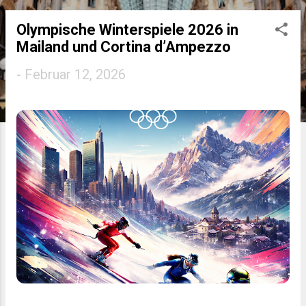
Olympische Winterspiele 2026 in
P
Mailand und Cortina d’Ampezzo
o
-
Februar 12, 2026
s
t
s