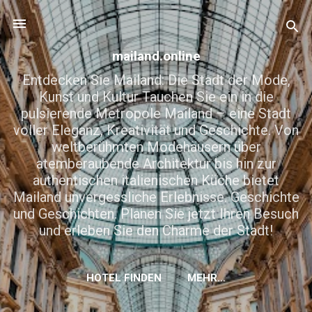
Direkt zum Hauptbereich
mailand.online
Entdecken Sie Mailand: Die Stadt der Mode,
Kunst und Kultur Tauchen Sie ein in die
pulsierende Metropole Mailand – eine Stadt
voller Eleganz, Kreativität und Geschichte. Von
weltberühmten Modehäusern über
atemberaubende Architektur bis hin zur
authentischen italienischen Küche bietet
Mailand unvergessliche Erlebnisse. Geschichte
und Geschichten. Planen Sie jetzt Ihren Besuch
und erleben Sie den Charme der Stadt!
HOTEL FINDEN
MEHR…