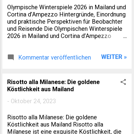
Olympische Winterspiele 2026 in Mailand und
Cortina d’Ampezzo Hintergründe, Einordnung
und praktische Perspektiven für Beobachter
und Reisende Die Olympischen Winterspiele
2026 in Mailand und Cortina d’Ampezzo
markieren eine kleine Zäsur in der Geschichte
des Wintersports. Nicht nur, weil Italien nach
WEITER »
Turin 2006 erneut Gastgeber ist. Sondern
Kommentar veröffentlichen
auch, weil dieses Ereignis räumlich verteilt,
infrastrukturell neu gedacht und
wirtschaftlich eng mit regionaler Entwicklung
Risotto alla Milanese: Die goldene
verzahnt wurde. Für viele Leser eines
Köstlichkeit aus Mailand
spezialisierten Blogs zu Sport, Reisen oder
europäischer Regionalentwicklung sind genau
-
Oktober 24, 2023
diese Aspekte interessanter als
Medaillenlisten. Dieser Artikel ordnet ein:
Risotto alla Milanese: Die goldene
historisch, praktisch und mit Blick auf Zahlen,
Köstlichkeit aus Mailand Risotto alla
die über die reine Sportromantik
Milanese ist eine exquisite Köstlichkeit, die