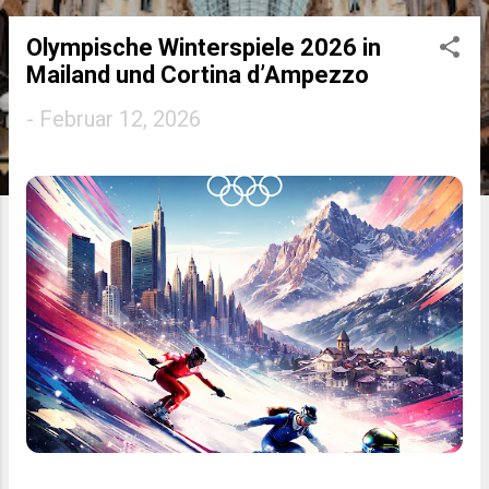
Olympische Winterspiele 2026 in
P
Mailand und Cortina d’Ampezzo
o
-
Februar 12, 2026
s
t
s